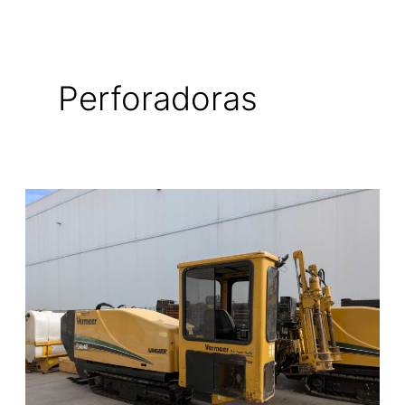
Perforadoras
D24X40II
–
Perforadora
Horizontal