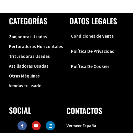
CATEGORÍAS
DATOS LEGALES
Condiciones de Venta
Zanjadoras Usadas
Perforadoras Horizontales
Política De Privacidad
Trituradoras Usadas
Astilladoras Usadas
Política De Cookies
Otras Máquinas
Vendas tu usado
SOCIAL
CONTACTOS
F
Y
L
Vermeer España
a
o
i
c
u
n