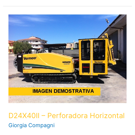
D24X40II
–
Perforadora
Horizontal
D24X40II – Perforadora Horizontal
Giorgia Compagni