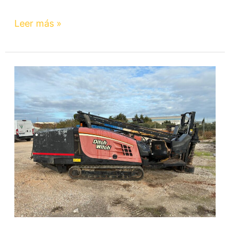
Leer más »
JT3020AT
–
Ditch
Witch