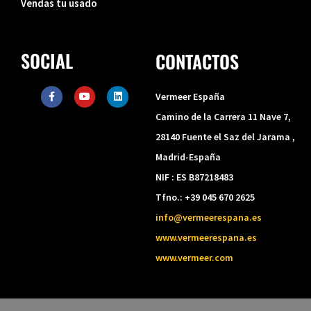
Vendas tu usado
SOCIAL
CONTACTOS
F
Y
L
Vermeer España
a
o
i
c
u
n
Camino de la Carrera 11 Nave 7,
e
t
k
b
u
e
28140 Fuente el Saz del Jarama ,
o
b
d
o
e
i
Madrid-España
k
n
-
NIF : ES B87218483
f
Tfno.: +39 045 670 2625
info@vermeerespana.es
www.vermeerespana.es
www.vermeer.com