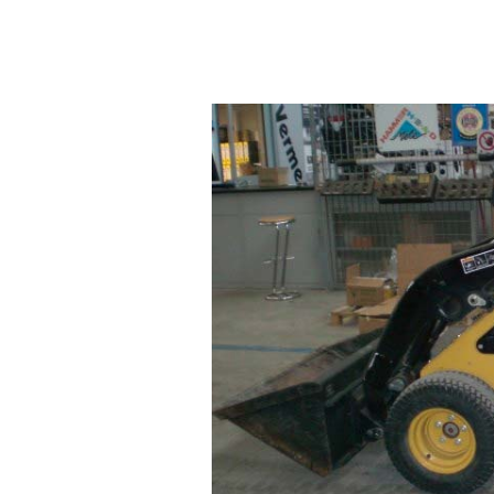
S600
Minicargadora