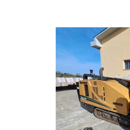
D20X22II
–
Perforadora
Horizontal