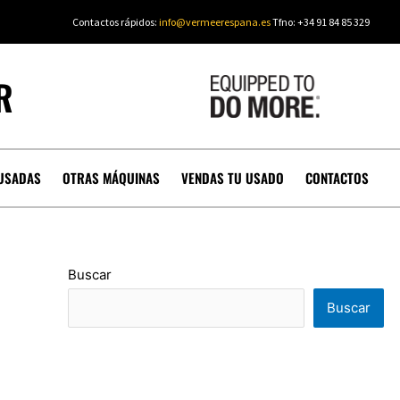
Contactos rápidos:
info@vermeerespana.es
Tfno: +34 91 84 85 329
R
USADAS
OTRAS MÁQUINAS
VENDAS TU USADO
CONTACTOS
Buscar
Buscar