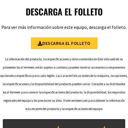
DESCARGA EL FOLLETO
Para ver más información sobre este equipo, descarga el folleto.
DESCARGA EL FOLLETO
La información del producto, las especificaciones y otros contenidos en éste sitio web de su
proveedor local Vermeer, están sujetos a cambios y pueden mostrar accesorios o componentes
opcionales o específicos para cada región. Las características reales de la máquina, las opciones,
las especificaciones y la disponibilidad del producto pueden variar. Consulte a su distribuidor
local Vermeer para conocer las especificaciones del producto, la disponibilidad, los requisitos
regionales del equipo y los precios en su área. Visite vermeer.com para obtener la información
más reciente del producto y las especificaciones del equipo.