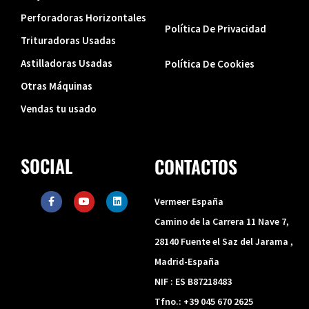
Perforadoras Horizontales
Política De Privacidad
Trituradoras Usadas
Astilladoras Usadas
Política De Cookies
Otras Máquinas
Vendas tu usado
SOCIAL
CONTACTOS
F
Y
L
Vermeer España
a
o
i
c
u
n
Camino de la Carrera 11 Nave 7,
e
t
k
b
u
e
28140 Fuente el Saz del Jarama ,
o
b
d
o
e
i
Madrid-España
k
n
-
NIF : ES B87218483
f
Tfno.: +39 045 670 2625