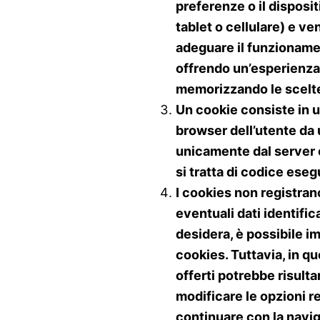
preferenze o il disposi
tablet o cellulare) e v
adeguare il funzionamen
offrendo un’esperienza
memorizzando le scelte
Un cookie consiste in un
browser dell’utente da
unicamente dal server c
si tratta di codice eseg
I cookies non registran
eventuali dati identifi
desidera, è possibile imp
cookies. Tuttavia, in que
offerti potrebbe risul
modificare le opzioni re
continuare con la navi