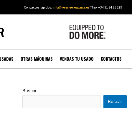
Contactos rápidos:
info@vermeerespana.es
Tfno: +34 91 84 85 329
R
USADAS
OTRAS MÁQUINAS
VENDAS TU USADO
CONTACTOS
Buscar
Buscar