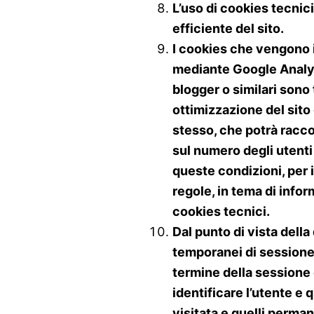
L’uso di cookies tecnic
efficiente del sito.
I cookies che vengono i
mediante Google Analyti
blogger o similari sono t
ottimizzazione del sito 
stesso, che potrà racco
sul numero degli utenti 
queste condizioni, per 
regole, in tema di info
cookies tecnici.
Dal punto di vista dell
temporanei di sessione
termine della sessione
identificare l’utente e q
visitata e quelli perman